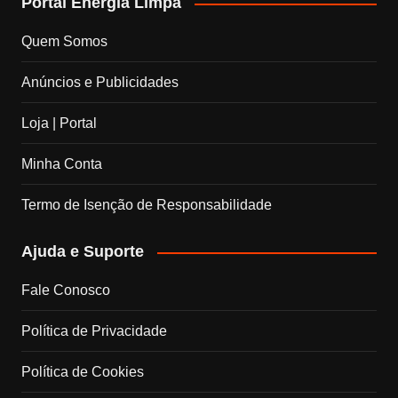
Portal Energia Limpa
c
s
n
u
Quem Somos
e
t
k
T
Anúncios e Publicidades
b
a
e
u
Loja | Portal
o
g
d
b
Minha Conta
o
r
I
e
Termo de Isenção de Responsabilidade
k
a
n
C
Ajuda e Suporte
m
h
Fale Conosco
a
Política de Privacidade
n
Política de Cookies
n