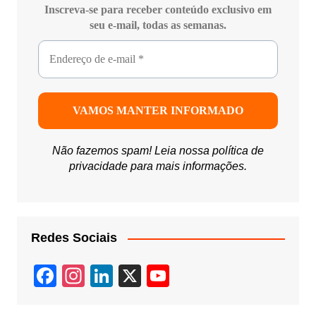
Inscreva-se para receber conteúdo exclusivo em
seu e-mail, todas as semanas.
Não fazemos spam! Leia nossa
política de
privacidade
para mais informações.
Redes Sociais
F
In
Li
X
Y
a
st
n
o