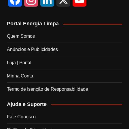
a
n
i
o
Portal Energia Limpa
c
s
n
u
Quem Somos
e
t
k
T
Anúncios e Publicidades
b
a
e
u
Loja | Portal
o
g
d
b
Minha Conta
o
r
I
e
Termo de Isenção de Responsabilidade
k
a
n
C
Ajuda e Suporte
m
h
Fale Conosco
a