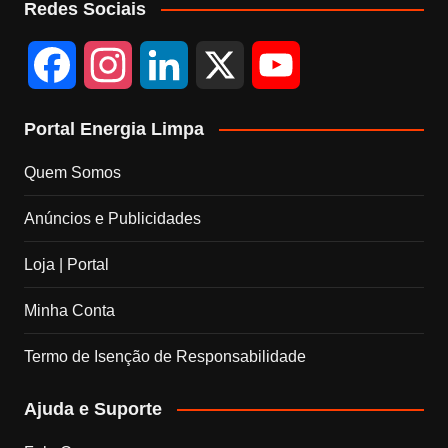
Redes Sociais
n
e
l
F
I
L
X
Y
Portal Energia Limpa
a
n
i
o
Quem Somos
c
s
n
u
Anúncios e Publicidades
e
t
k
T
Loja | Portal
b
a
e
u
Minha Conta
o
g
d
b
Termo de Isenção de Responsabilidade
o
r
I
e
Ajuda e Suporte