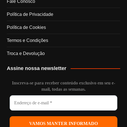
k
a
n
C
Fale Conosco
m
h
Política de Privacidade
Política de Cookies
a
Termos e Condições
n
Troca e Devolução
n
Assine nossa newsletter
e
l
Inscreva-se para receber conteúdo exclusivo em seu e-
mail, todas as semanas.